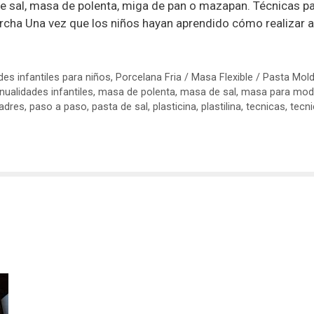
de sal, masa de polenta, miga de pan o mazapan. Técnicas p
cha Una vez que los niños hayan aprendido cómo realizar 
es infantiles para niños
,
Porcelana Fria / Masa Flexible / Pasta Mol
ualidades infantiles
,
masa de polenta
,
masa de sal
,
masa para mod
adres
,
paso a paso
,
pasta de sal
,
plasticina
,
plastilina
,
tecnicas
,
tecn