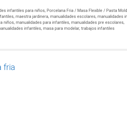
es infantiles para niños
,
Porcelana Fria / Masa Flexible / Pasta Mol
fantiles
,
maestra jardinera
,
manualidades escolares
,
manualidades in
ra niños
,
manualidades para infantiles
,
manualidades pre escolares
,
nualidades infantiles
,
masa para modelar
,
trabajos infantiles
 fria