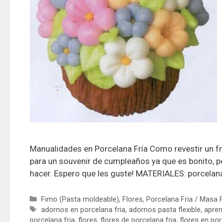
Manualidades en Porcelana Fría Como revestir un fr
para un souvenir de cumpleaños ya que es bonito, pe
hacer. Espero que les guste! MATERIALES: porcelana f
Fimo (Pasta moldeable)
,
Flores
,
Porcelana Fria / Masa F
adornos en porcelana fria
,
adornos pasta flexible
,
apren
porcelana fria
,
flores
,
flores de porcelana fria
,
flores en por