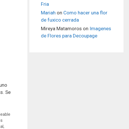
Fria
Mariah
on
Como hacer una flor
de fuxico cerrada
Mireya Matamoros
on
Imagenes
de Flores para Decoupage
 uno
s. Se
deable
es
al
,