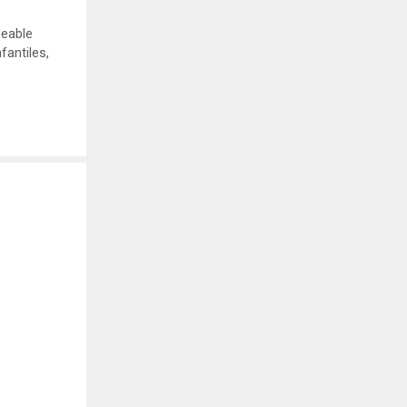
deable
fantiles
,