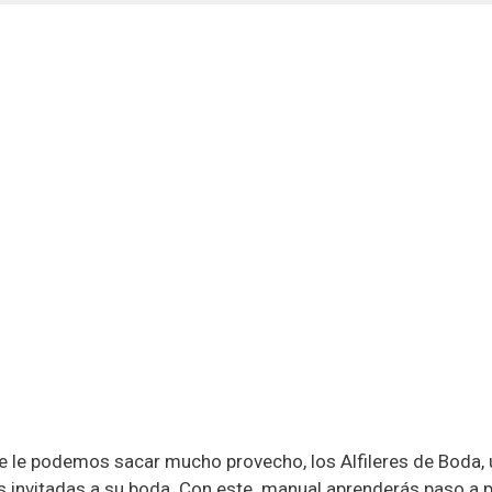
e le podemos sacar mucho provecho, los Alfileres de Boda,
 las invitadas a su boda. Con este manual aprenderás paso a 