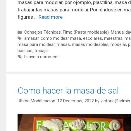
masas para modelar, por ejemplo, plastilina, masa 
trabajar las masas para modelar Poniéndose en mar
figuras …
Read more
Consejos Técnicas
,
Fimo (Pasta moldeable)
,
Manualidad
amasar
,
como moldear masa
,
escolares
,
maestras
,
man
masa para moldear
,
masas
,
masas moldeables
,
modelar
,
p
basicas
,
trabajar
Leave a comment
Como hacer la masa de sal
12 December, 2022
by
victoria@admin