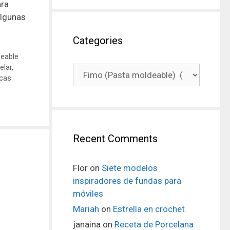
ara
algunas
Categories
deable
elar
,
icas
Recent Comments
Flor
on
Siete modelos
inspiradores de fundas para
móviles
Mariah
on
Estrella en crochet
janaina
on
Receta de Porcelana