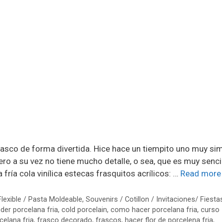
asco de forma divertida. Hice hace un tiempito uno muy sim
ro a su vez no tiene mucho detalle, o sea, que es muy senci
ría cola vinílica estecas frasquitos acrílicos: …
Read more
lexible / Pasta Moldeable
,
Souvenirs / Cotillon / Invitaciones/ Fiesta
der porcelana fria
,
cold porcelain
,
como hacer porcelana fria
,
curso
celana fria
,
frasco decorado
,
frascos
,
hacer flor de porcelena fria
,