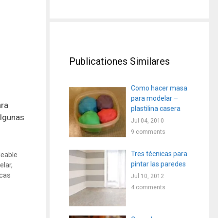
Publicationes Similares
Como hacer masa
s
para modelar –
ara
plastilina casera
algunas
Jul 04, 2010
9 comments
Tres técnicas para
deable
pintar las paredes
elar
,
icas
Jul 10, 2012
4 comments