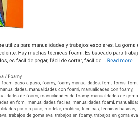
 utiliza para manualidades y trabajos escolares. La goma 
celente. Hay muchas técnicas foami. Es buscado para trabaj
os, es fácil de pegar, fácil de cortar, fácil de …
Read more
va / Foamy
,
foami paso a paso
,
foamy
,
foamy manualidades
,
fomi
,
fomis
,
fomi
manualidades
,
manualidades con foami
,
manualidades con foamy
,
alidades de foami
,
manualidades de foamy
,
manualidades de goma
ades en fomi
,
manualidades faciles
,
manualidades foami
,
manualida
lidades paso a paso
,
modelar
,
moldear
,
tecnicas
,
tecnicas basicas
,
eva
,
trabajos de goma eva
,
trabajos en foamy
,
trabajos en goma eva