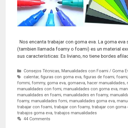
Nos encanta trabajar con goma eva. La goma eva se
(tambien llamada foamy o foami) es un material ex
sus características: Es liviano, no tiene bordes afilad
Consejos Técnicas
,
Manualidades con Foami / Goma E
calentar
,
figuras con goma eva
,
figuras de foami
,
foami
fommi
,
fommy
,
goma eva
,
gomaeva
,
hacer manualidades
,
manualidades con fomi
,
manualidades con goma eva
,
manu
manualidades en foami
,
manualidades en foamy
,
manualid
foamy
,
manualidades fomi
,
manualidades goma eva
,
manua
trabajar con foami
,
trabajar con foamy
,
trabajar con goma 
trabajos goma eva
,
trabajos manualidades
44 Comments