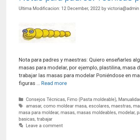
12 December, 2022
by
victoria@admin
Nota para padres y maestras: Quiero enseñarles algu
masas para modelar, por ejemplo, plastilina, masa 
trabajar las masas para modelar Poniéndose en mar
figuras …
Read more
Consejos Técnicas
,
Fimo (Pasta moldeable)
,
Manualidad
amasar
,
como moldear masa
,
escolares
,
maestras
,
man
masa para moldear
,
masas
,
masas moldeables
,
modelar
,
p
basicas
,
trabajar
Leave a comment