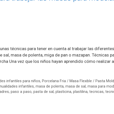
nas técnicas para tener en cuenta al trabajar las diferente
de sal, masa de polenta, miga de pan o mazapan. Técnicas p
cha Una vez que los niños hayan aprendido cómo realizar 
es infantiles para niños
,
Porcelana Fria / Masa Flexible / Pasta Mol
ualidades infantiles
,
masa de polenta
,
masa de sal
,
masa para mod
adres
,
paso a paso
,
pasta de sal
,
plasticina
,
plastilina
,
tecnicas
,
tecn