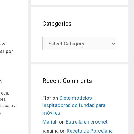
Categories
eva
ar por
Recent Comments
x
,
 eva
,
Flor
on
Siete modelos
des
inspiradores de fundas para
trabajar
,
,
móviles
Mariah
on
Estrella en crochet
janaina
on
Receta de Porcelana