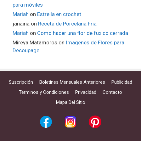
para móviles
Mariah
on
Estrella en crochet
janaina
on
Receta de Porcelana Fria
Mariah
on
Como hacer una flor de fuxico cerrada
Mireya Matamoros
on
Imagenes de Flores para
Decoupage
Suscripción
Boletines Mensuales Anteriores
Publicidad
Terminos y Condiciones
Privacidad
Contacto
Mapa Del Sitio