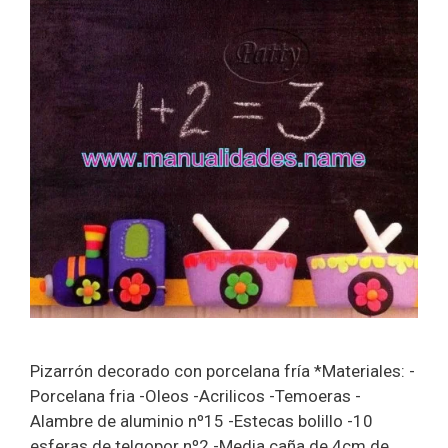
Pizarrón decorado con porcelana fría *Materiales: -
Porcelana fria -Oleos -Acrilicos -Temoeras -
Alambre de aluminio nº15 -Estecas bolillo -10
esferas de telgopor nº2 -Media caña de 4cm de