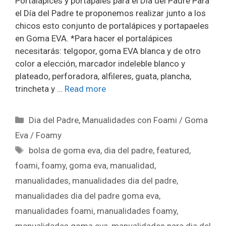
Portalápices y portapales para el Día del Padre Para
el Día del Padre te proponemos realizar junto a los
chicos esto conjunto de portalápices y portapaeles
en Goma EVA. *Para hacer el portalápices
necesitarás: telgopor, goma EVA blanca y de otro
color a elección, marcador indeleble blanco y
plateado, perforadora, alfileres, guata, plancha,
trincheta y …
Read more
Dia del Padre
,
Manualidades con Foami / Goma
Eva / Foamy
bolsa de goma eva
,
dia del padre
,
featured
,
foami
,
foamy
,
goma eva
,
manualidad
,
manualidades
,
manualidades dia del padre
,
manualidades dia del padre goma eva
,
manualidades foami
,
manualidades foamy
,