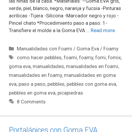
las niñas de la casa. *Materiales: –Goma EVA gris,
verde, piel, blanco, negro, naranja y fucsia -Pinturas
acrílicas -Tijera -Silicona -Marcador negro y rojo -
Pincel chato *Procedimiento paso a paso: 1-
Transfiere el molde a la Goma EVA …
Read more
Manualidades con Foami / Goma Eva / Foamy
como hacer pebbles
,
foami
,
foamy
,
fomi
,
fomix
,
goma eva
,
manualidades
,
manualidades en foami
,
manualidades en foamy
,
manualidades en goma
eva
,
paso a paso
,
pebbles
,
pebbles con goma eva
,
pebbles en goma eva
,
picapiedras
8 Comments
Portalápices con Goma EVA