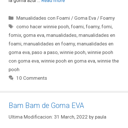
la goma azul …
Read more
Manualidades con Foami / Goma Eva / Foamy
como hacer winnie pooh
,
foami
,
foamy
,
fomi
,
fomix
,
goma eva
,
manualidades
,
manualidades en
foami
,
manualidades en foamy
,
manualidades en
goma eva
,
paso a paso
,
winnie pooh
,
winnie pooh
con goma eva
,
winnie pooh en goma eva
,
winnie the
pooh
10 Comments
Bam Bam de Goma EVA
31 March, 2022
by
paula