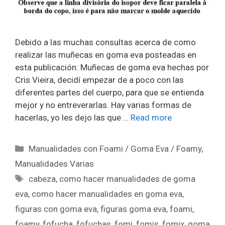
Debido a las muchas consultas acerca de como
realizar las muñecas en goma eva posteadas en
esta publicación: Muñecas de goma eva hechas por
Cris Vieira, decidí empezar de a poco con las
diferentes partes del cuerpo, para que se entienda
mejor y no entreverarlas. Hay varias formas de
hacerlas, yo les dejo las que …
Read more
Manualidades con Foami / Goma Eva / Foamy
,
Manualidades Varias
cabeza
,
como hacer manualidades de goma
eva
,
como hacer manualidades en goma eva
,
figuras con goma eva
,
figuras goma eva
,
foami
,
foamy
,
fofucha
,
fofuchas
,
fomi
,
fomis
,
fomix
,
goma