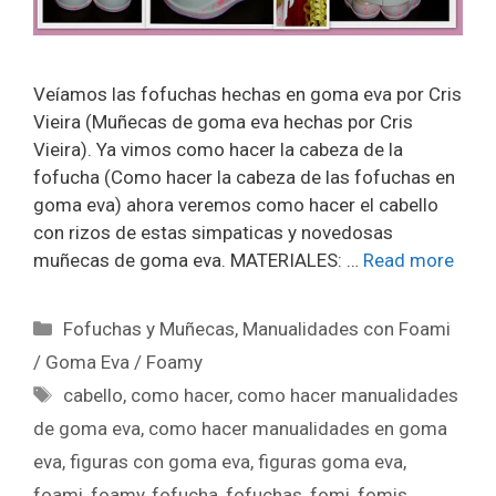
Veíamos las fofuchas hechas en goma eva por Cris
Vieira (Muñecas de goma eva hechas por Cris
Vieira). Ya vimos como hacer la cabeza de la
fofucha (Como hacer la cabeza de las fofuchas en
goma eva) ahora veremos como hacer el cabello
con rizos de estas simpaticas y novedosas
muñecas de goma eva. MATERIALES: …
Read more
Fofuchas y Muñecas
,
Manualidades con Foami
/ Goma Eva / Foamy
cabello
,
como hacer
,
como hacer manualidades
de goma eva
,
como hacer manualidades en goma
eva
,
figuras con goma eva
,
figuras goma eva
,
foami
,
foamy
,
fofucha
,
fofuchas
,
fomi
,
fomis
,