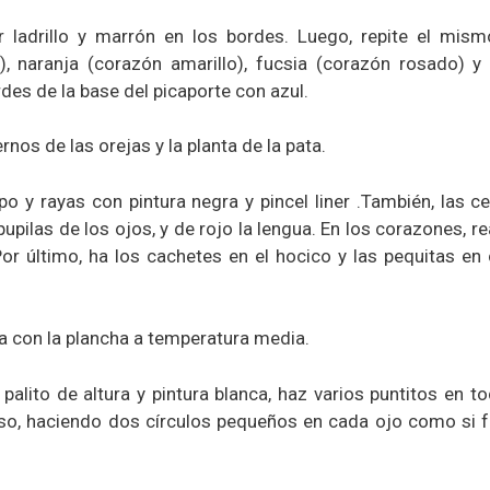
r ladrillo y marrón en los bordes. Luego, repite el mism
), naranja (corazón amarillo), fucsia (corazón rosado) y
rdes de la base del picaporte con azul.
ernos de las orejas y la planta de la pata.
po y rayas con pintura negra y pincel liner .También, las ce
 pupilas de los ojos, y de rojo la lengua. En los corazones, re
or último, ha los cachetes en el hocico y las pequitas en
ma con la plancha a temperatura media.
palito de altura y pintura blanca, haz varios puntitos en t
aso, haciendo dos círculos pequeños en cada ojo como si 