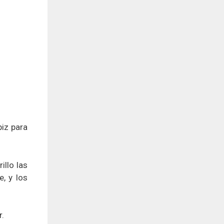
piz para
illo las
, y los
r.