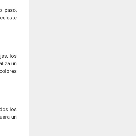
o paso,
 celeste
jas, los
aliza un
 colores
odos los
fuera un