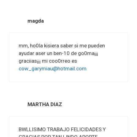
magda
mm, ho0la kisiera saber si me pueden
ayudar aser un ben-10 de go0ma¡¡¡
graciias¡¡¡ mi coo0rreo es
cow_garymiau@hotmail.com
MARTHA DIAZ
BWLLISIMO TRABAJO FELICIDADES Y
GRACIAS POR TAN LINDO APORTE