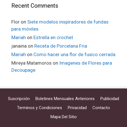
Recent Comments
Flor
on
Siete modelos inspiradores de fundas
para móviles
Mariah
on
Estrella en crochet
janaina
on
Receta de Porcelana Fria
Mariah
on
Como hacer una flor de fuxico cerrada
Mireya Matamoros
on
Imagenes de Flores para
Decoupage
Suscripción
Boletines Mensuales Anteriores
Publicidad
Terminos y Condiciones
Privacidad
Contacto
Mapa Del Sitio