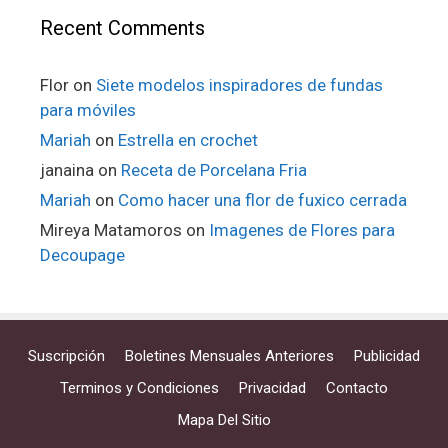
Recent Comments
Flor
on
Siete modelos inspiradores de fundas
para móviles
Mariah
on
Estrella en crochet
janaina
on
Receta de Porcelana Fria
Mariah
on
Como hacer una flor de fuxico cerrada
Mireya Matamoros
on
Imagenes de Flores para
Decoupage
Suscripción
Boletines Mensuales Anteriores
Publicidad
Terminos y Condiciones
Privacidad
Contacto
Mapa Del Sitio