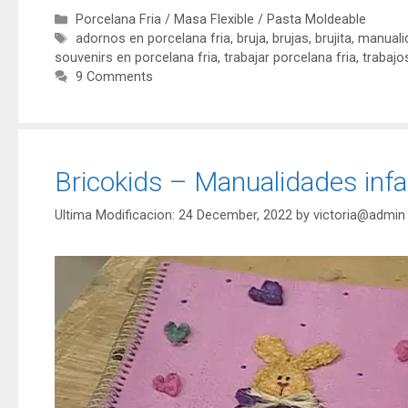
Porcelana Fria / Masa Flexible / Pasta Moldeable
adornos en porcelana fria
,
bruja
,
brujas
,
brujita
,
manualid
souvenirs en porcelana fria
,
trabajar porcelana fria
,
trabajo
9 Comments
Bricokids – Manualidades infa
24 December, 2022
by
victoria@admin