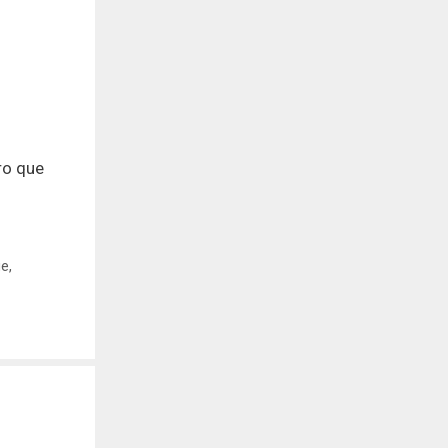
ro que
ge
,