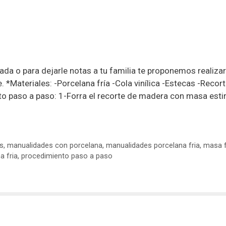
ada o para dejarle notas a tu familia te proponemos realizar
 *Materiales: -Porcelana fría -Cola vinílica -Estecas -Recor
to paso a paso: 1-Forra el recorte de madera con masa esti
s
,
manualidades con porcelana
,
manualidades porcelana fria
,
masa f
a fria
,
procedimiento paso a paso