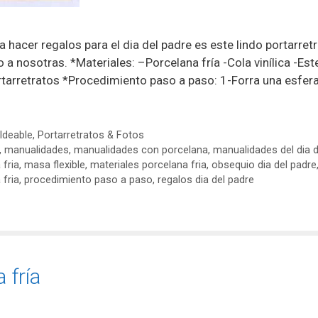
 hacer regalos para el dia del padre es este lindo portarret
a nosotras. *Materiales: –Porcelana fría -Cola vinílica -Est
rtarretratos *Procedimiento paso a paso: 1-Forra una esfer
ldeable
,
Portarretratos & Fotos
,
manualidades
,
manualidades con porcelana
,
manualidades del dia d
fria
,
masa flexible
,
materiales porcelana fria
,
obsequio dia del padre
 fria
,
procedimiento paso a paso
,
regalos dia del padre
 fría