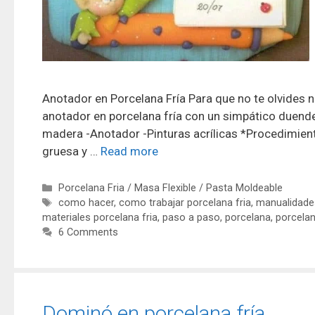
Anotador en Porcelana Fría Para que no te olvides n
anotador en porcelana fría con un simpático duende.
madera -Anotador -Pinturas acrílicas *Procedimien
gruesa y …
Read more
Porcelana Fria / Masa Flexible / Pasta Moldeable
como hacer
,
como trabajar porcelana fria
,
manualidade
materiales porcelana fria
,
paso a paso
,
porcelana
,
porcelan
6 Comments
Dominó en porcelana fría