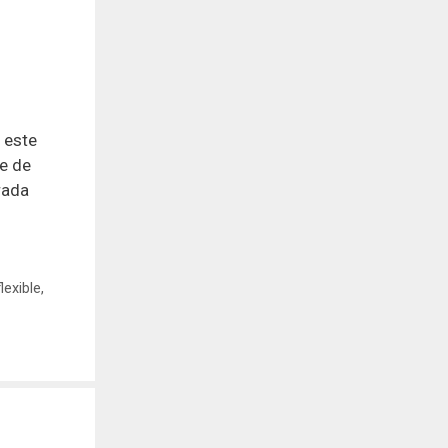
 este
te de
rada
lexible
,