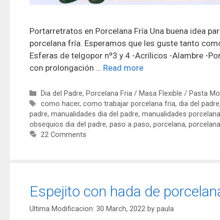
Portarretratos en Porcelana Fría Una buena idea para
porcelana fría. Esperamos que les guste tanto como 
Esferas de telgopor nº3 y 4 -Acrílicos -Alambre -Po
con prolongación …
Read more
Dia del Padre
,
Porcelana Fria / Masa Flexible / Pasta Mo
como hacer
,
como trabajar porcelana fria
,
dia del padre
padre
,
manualidades dia del padre
,
manualidades porcelana 
obsequios dia del padre
,
paso a paso
,
porcelana
,
porcelana
22 Comments
Espejito con hada de porcelana
30 March, 2022
by
paula