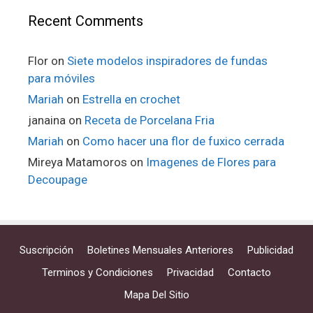
Recent Comments
Flor
on
Siete modelos inspiradores de fundas
para móviles
Mariah
on
Estrella en crochet
janaina
on
Receta de Porcelana Fria
Mariah
on
Como hacer una flor de fuxico cerrada
Mireya Matamoros
on
Imagenes de Flores para
Decoupage
Suscripción
Boletines Mensuales Anteriores
Publicidad
Terminos y Condiciones
Privacidad
Contacto
Mapa Del Sitio