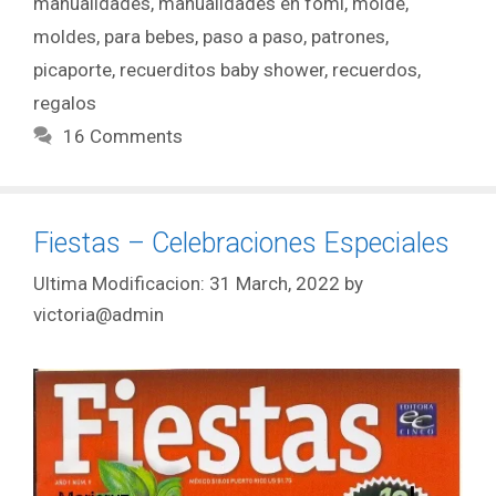
manualidades
,
manualidades en fomi
,
molde
,
moldes
,
para bebes
,
paso a paso
,
patrones
,
picaporte
,
recuerditos baby shower
,
recuerdos
,
regalos
16 Comments
Fiestas – Celebraciones Especiales
31 March, 2022
by
victoria@admin