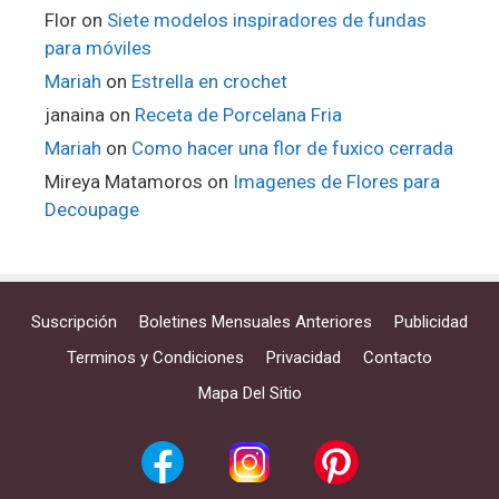
Flor
on
Siete modelos inspiradores de fundas
para móviles
Mariah
on
Estrella en crochet
janaina
on
Receta de Porcelana Fria
Mariah
on
Como hacer una flor de fuxico cerrada
Mireya Matamoros
on
Imagenes de Flores para
Decoupage
Suscripción
Boletines Mensuales Anteriores
Publicidad
Terminos y Condiciones
Privacidad
Contacto
Mapa Del Sitio