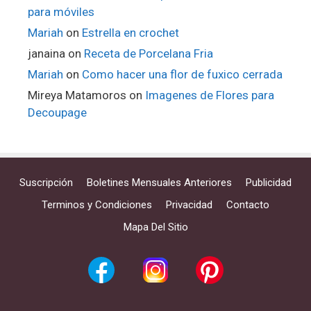
para móviles
Mariah
on
Estrella en crochet
janaina
on
Receta de Porcelana Fria
Mariah
on
Como hacer una flor de fuxico cerrada
Mireya Matamoros
on
Imagenes de Flores para
Decoupage
Suscripción
Boletines Mensuales Anteriores
Publicidad
Terminos y Condiciones
Privacidad
Contacto
Mapa Del Sitio