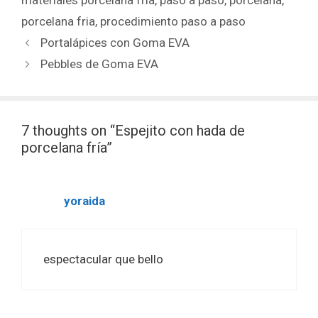
materiales porcelana fria
,
paso a paso
,
porcelana
,
porcelana fria
,
procedimiento paso a paso
Portalápices con Goma EVA
Pebbles de Goma EVA
7 thoughts on “Espejito con hada de
porcelana fría”
yoraida
espectacular que bello