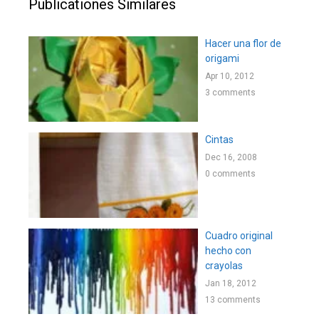
Publicationes Similares
Hacer una flor de
origami
Apr 10, 2012
3 comments
Cintas
Dec 16, 2008
0 comments
Cuadro original
hecho con
crayolas
Jan 18, 2012
13 comments