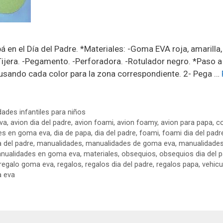
en el Día del Padre. *Materiales: -Goma EVA roja, amarilla, 
Tijera. -Pegamento. -Perforadora. -Rotulador negro. *Paso a
 usando cada color para la zona correspondiente. 2- Pega …
ades infantiles para niños
va
,
avion dia del padre
,
avion foami
,
avion foamy
,
avion para papa
,
c
es en goma eva
,
dia de papa
,
dia del padre
,
foami
,
foami dia del padr
 del padre
,
manualidades
,
manualidades de goma eva
,
manualidades 
nualidades en goma eva
,
materiales
,
obsequios
,
obsequios dia del 
regalo goma eva
,
regalos
,
regalos dia del padre
,
regalos papa
,
vehicu
a eva