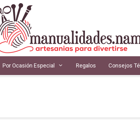
Por Ocasión Especial
Regalos
Consejos Té