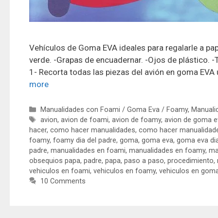
Vehículos de Goma EVA ideales para regalarle a papá 
verde. -Grapas de encuadernar. -Ojos de plástico. -
1- Recorta todas las piezas del avión en goma EVA
more
Manualidades con Foami / Goma Eva / Foamy
,
Manualid
avion
,
avion de foami
,
avion de foamy
,
avion de goma e
hacer
,
como hacer manualidades
,
como hacer manualidad
foamy
,
foamy dia del padre
,
goma
,
goma eva
,
goma eva dia
padre
,
manualidades en foami
,
manualidades en foamy
,
ma
obsequios papa
,
padre
,
papa
,
paso a paso
,
procedimiento
,
vehiculos en foami
,
vehiculos en foamy
,
vehiculos en gom
10 Comments