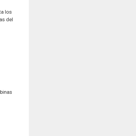
ta los
as del
abinas