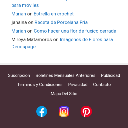
para móviles
Mariah
on
Estrella en crochet
janaina
on
Receta de Porcelana Fria
Mariah
on
Como hacer una flor de fuxico cerrada
Mireya Matamoros
on
Imagenes de Flores para
Decoupage
Suscripción
Boletines Mensuales Anteriores
Publicidad
Terminos y Condiciones
Privacidad
Contacto
Mapa Del Sitio