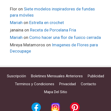
Flor
on
Siete modelos inspiradores de fundas
para móviles
Mariah
on
Estrella en crochet
janaina
on
Receta de Porcelana Fria
Mariah
on
Como hacer una flor de fuxico cerrada
Mireya Matamoros
on
Imagenes de Flores para
Decoupage
Suscripción
Boletines Mensuales Anteriores
Publicidad
Terminos y Condiciones
Privacidad
Contacto
Mapa Del Sitio