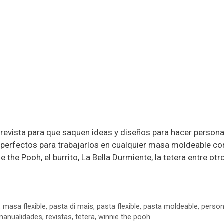
a revista para que saquen ideas y diseños para hacer person
n perfectos para trabajarlos en cualquier masa moldeable c
e the Pooh, el burrito, La Bella Durmiente, la tetera entre otr
,
masa flexible
,
pasta di mais
,
pasta flexible
,
pasta moldeable
,
person
 manualidades
,
revistas
,
tetera
,
winnie the pooh