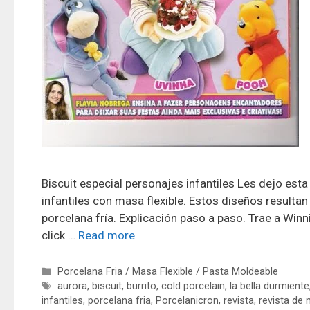
Biscuit especial personajes infantiles Les dejo est
infantiles con masa flexible. Estos diseños resulta
porcelana fría. Explicación paso a paso. Trae a Winni
click …
Read more
Porcelana Fria / Masa Flexible / Pasta Moldeable
aurora
,
biscuit
,
burrito
,
cold porcelain
,
la bella durmiente
infantiles
,
porcelana fria
,
Porcelanicron
,
revista
,
revista de