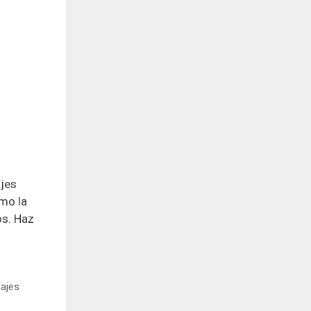
ajes
omo la
os. Haz
ajes