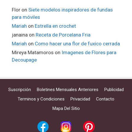
Flor
on
Siete modelos inspiradores de fundas
para móviles
Mariah
on
Estrella en crochet
janaina
on
Receta de Porcelana Fria
Mariah
on
Como hacer una flor de fuxico cerrada
Mireya Matamoros
on
Imagenes de Flores para
Decoupage
Suscripción
Boletines Mensuales Anteriores
Publicidad
Terminos y Condiciones
Privacidad
Contacto
Mapa Del Sitio