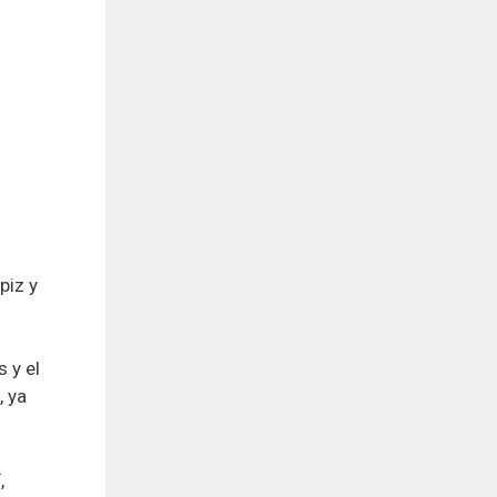
piz y
 y el
, ya
,