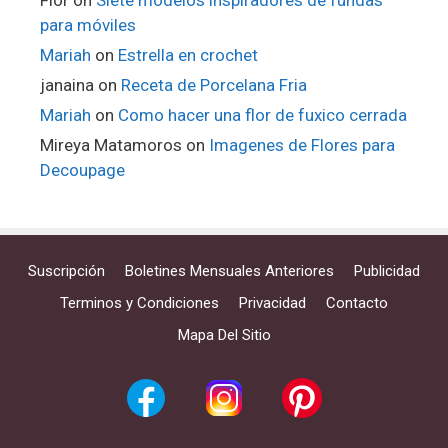
Flor
on
Siete modelos inspiradores de fundas
para móviles
Mariah
on
Estrella en crochet
janaina
on
Receta de Porcelana Fria
Mariah
on
Como hacer una flor de fuxico cerrada
Mireya Matamoros
on
Imagenes de Flores para
Decoupage
Suscripción
Boletines Mensuales Anteriores
Publicidad
Terminos y Condiciones
Privacidad
Contacto
Mapa Del Sitio