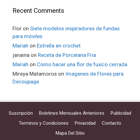
Recent Comments
Flor
on
Siete modelos inspiradores de fundas
para móviles
Mariah
on
Estrella en crochet
janaina
on
Receta de Porcelana Fria
Mariah
on
Como hacer una flor de fuxico cerrada
Mireya Matamoros
on
Imagenes de Flores para
Decoupage
Suscripción
Boletines Mensuales Anteriores
Publicidad
Terminos y Condiciones
Privacidad
Contacto
Mapa Del Sitio